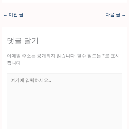
←
이전 글
다음 글
→
댓글 달기
이메일 주소는 공개되지 않습니다.
필수 필드는
*
로 표시
됩니다
여
기
에
입
력
하
세
요...