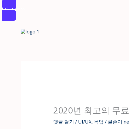
Call To Action
콘
텐
츠
로
건
너
뛰
기
2020년 최고의 무
댓글 달기
/
UI/UX
,
목업
/ 글쓴이
n