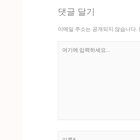
댓글 달기
이메일 주소는 공개되지 않습니다.
여
기
에
입
력
하
세
요...
이