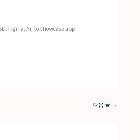
PSD, Figma, Ai) to showcase app
다음 글
→