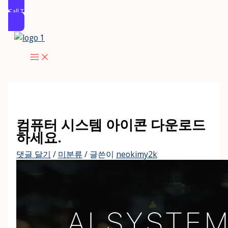
Call To Action
콘
텐
츠
로
건
너
뛰
컴퓨터 시스템 아이콘 다운로드
기
하세요.
댓글 달기
/
미분류
/ 글쓴이
neokimy2k