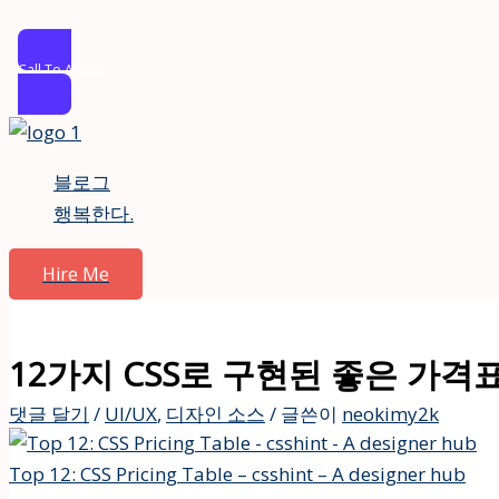
Call To Action
콘
텐
블로그
츠
행복한다.
로
건
Hire Me
너
뛰
기
12가지 CSS로 구현된 좋은 가격
댓글 달기
/
UI/UX
,
디자인 소스
/ 글쓴이
neokimy2k
Top 12: CSS Pricing Table – csshint – A designer hub