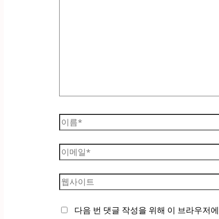
기
에
입
력
하
세
요...
이
름
*
이
메
일
웹
*
사
이
다음 번 댓글 작성을 위해 이 브라우저에