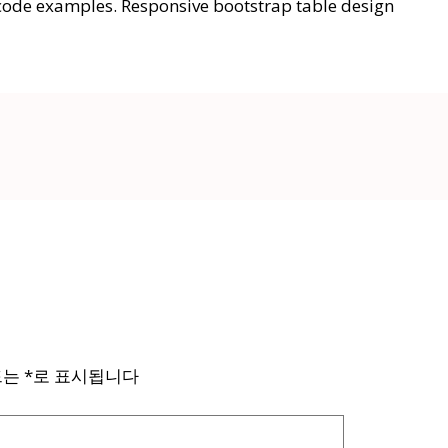
e code examples. Responsive bootstrap table design
드는
*
로 표시됩니다