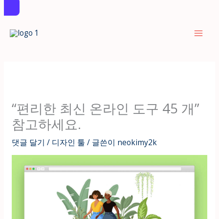
콘
텐
츠
로
건
너
뛰
“편리한 최신 온라인 도구 45 개”
기
참고하세요.
댓글 달기
/
디자인 툴
/ 글쓴이
neokimy2k