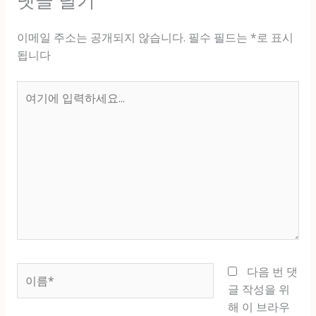
댓글 달기
이메일 주소는 공개되지 않습니다.
필수 필드는
*
로 표시
됩니다
여
기
에
입
력
하
세
요...
이
다음 번 댓
름
글 작성을 위
*
해 이 브라우