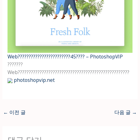
Web????????????????????????45???? – PhotoshopVIP
???????
Web???????????????????????????????????????????????????
photoshopvip.net
←
이전 글
다음 글
→