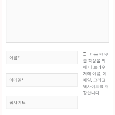
에
입
력
하
세
요...
이
다음 번 댓
름
글 작성을 위
*
해 이 브라우
저에 이름, 이
이
메일, 그리고
메
웹사이트를 저
일
장합니다.
*
웹
사
이