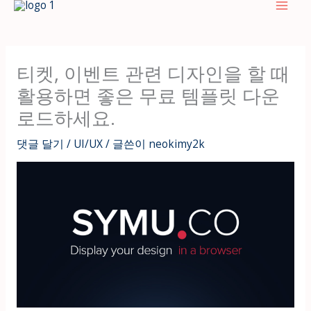
텐
츠
로
건
티켓, 이벤트 관련 디자인을 할 때
너
활용하면 좋은 무료 템플릿 다운
뛰
기
로드하세요.
댓글 달기
/
UI/UX
/ 글쓴이
neokimy2k