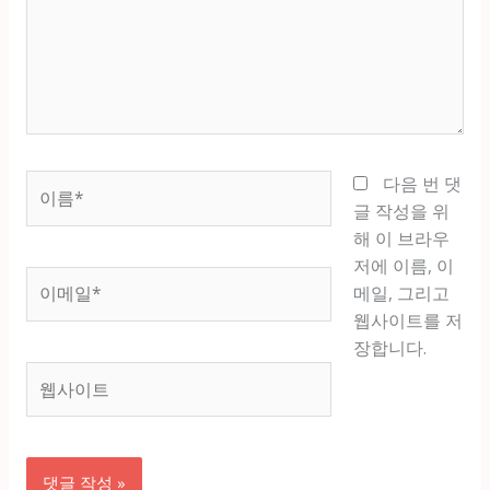
력
하
세
요...
이
다음 번 댓
름
글 작성을 위
*
해 이 브라우
저에 이름, 이
이
메일, 그리고
메
웹사이트를 저
일
장합니다.
*
웹
사
이
트