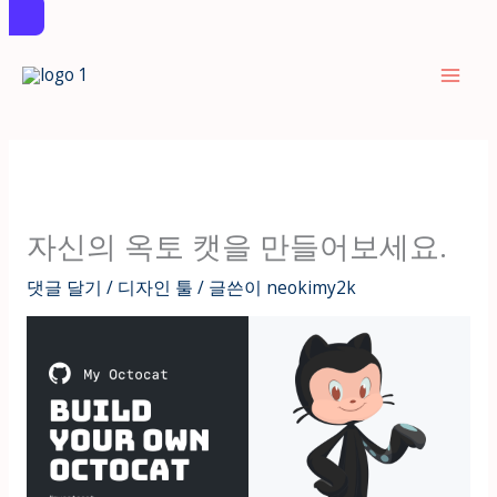
콘
텐
츠
로
건
너
뛰
자신의 옥토 캣을 만들어보세요.
기
댓글 달기
/
디자인 툴
/ 글쓴이
neokimy2k