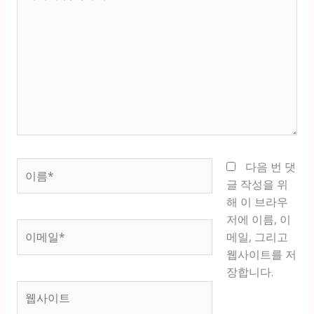
기
에
입
력
하
세
요...
이
다음 번 댓
름
글 작성을 위
*
해 이 브라우
저에 이름, 이
이
메일, 그리고
메
웹사이트를 저
일
장합니다.
*
웹
사