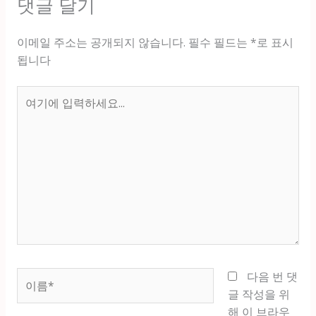
댓글 달기
이메일 주소는 공개되지 않습니다.
필수 필드는
*
로 표시
됩니다
여
기
에
입
력
하
세
요...
이
다음 번 댓
름
글 작성을 위
*
해 이 브라우