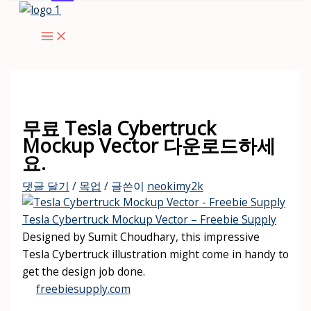
콘
텐
츠
로
건
너
뛰
무료 Tesla Cybertruck
기
Mockup Vector 다운로드하세
요.
댓글 달기
/
목업
/ 글쓴이
neokimy2k
Tesla Cybertruck Mockup Vector – Freebie Supply
Designed by Sumit Choudhary, this impressive
Tesla Cybertruck illustration might come in handy to
get the design job done.
freebiesupply.com