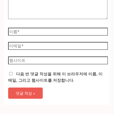
하
세
요...
이
름
*
이
메
일
웹
*
사
이
다음 번 댓글 작성을 위해 이 브라우저에 이름, 이
트
메일, 그리고 웹사이트를 저장합니다.