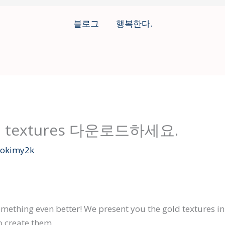
블로그
행복한다.
oil textures 다운로드하세요.
eokimy2k
mething even better! We present you the gold textures in 
o create them.