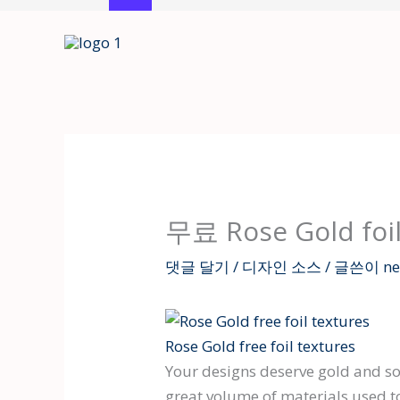
콘
텐
츠
로
건
너
뛰
기
무료 Rose Gold f
댓글 달기
/
디자인 소스
/ 글쓴이
n
Rose Gold free foil textures
Your designs deserve gold and so
great volume of materials used t