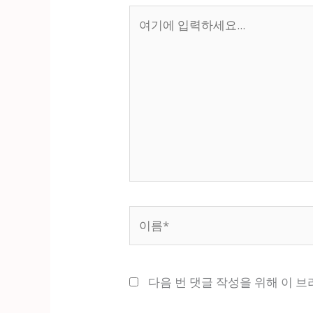
여
기
에
입
력
하
세
요...
이
름
*
다음 번 댓글 작성을 위해 이 