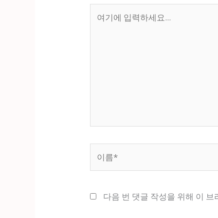
여
기
에
입
력
하
세
요...
이
름
*
다음 번 댓글 작성을 위해 이 