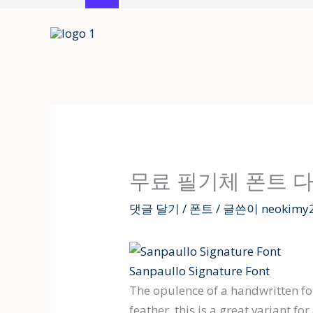
콘
텐
츠
로
건
너
뛰
기
무료 필기체 폰트 
댓글 달기
/
폰트
/ 글쓴이
neokimy
Sanpaullo Signature Font
The opulence of a handwritten fon
feather, this is a great variant f