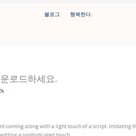
블로그
행복한다.
다운로드하세요.
2k
t coming along with a light touch of a script. Imitating t
or adding a sophisticated touch.