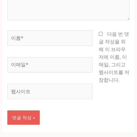
세
요...
이
다음 번 댓
름
글 작성을 위
*
해 이 브라우
저에 이름, 이
이
메일, 그리고
메
웹사이트를 저
일
장합니다.
*
웹
사
이
트