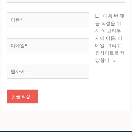
이
다음 번 댓
름
글 작성을 위
*
해 이 브라우
저에 이름, 이
이
메일, 그리고
메
웹사이트를 저
일
장합니다.
*
웹
사
이
트