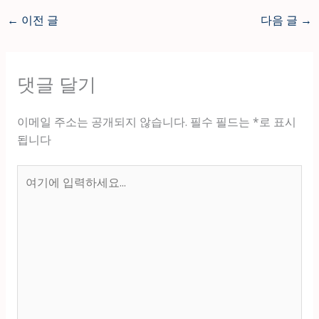
←
이전 글
다음 글
→
댓글 달기
이메일 주소는 공개되지 않습니다.
필수 필드는
*
로 표시
됩니다
여
기
에
입
력
하
세
요...