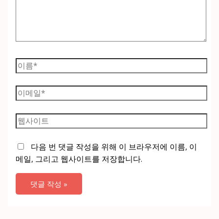
하
세
요...
이
름
*
이
메
일
웹
*
사
이
다음 번 댓글 작성을 위해 이 브라우저에 이름, 이
트
메일, 그리고 웹사이트를 저장합니다.