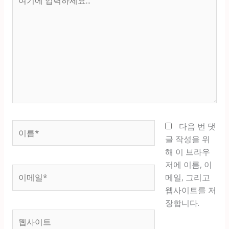
기
에
입
력
하
세
요...
이
다음 번 댓
름
글 작성을 위
*
해 이 브라우
저에 이름, 이
이
메일, 그리고
메
웹사이트를 저
일
장합니다.
*
웹
사