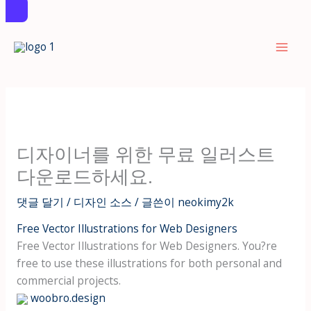
콘
텐
츠
로
건
너
뛰
디자이너를 위한 무료 일러스트
기
다운로드하세요.
댓글 달기
/
디자인 소스
/ 글쓴이
neokimy2k
Free Vector Illustrations for Web Designers
Free Vector Illustrations for Web Designers. You?re
free to use these illustrations for both personal and
commercial projects.
woobro.design