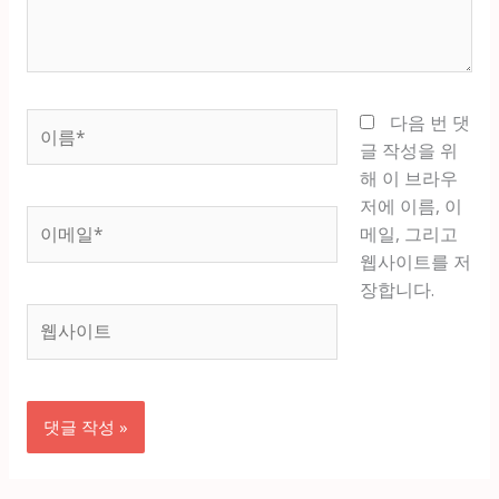
세
요...
이
다음 번 댓
름
글 작성을 위
*
해 이 브라우
저에 이름, 이
이
메일, 그리고
메
웹사이트를 저
일
장합니다.
*
웹
사
이
트