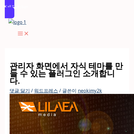
Call To Action
콘
텐
츠
로
건
너
관리자 화면에서 자식 테마를 만
뛰
들 수 있는 플러그인 소개합니
기
다.
댓글 달기
/
워드프레스
/ 글쓴이
neokimy2k