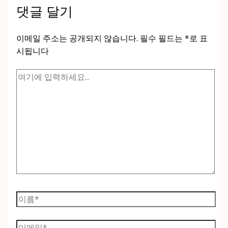
댓글 달기
이메일 주소는 공개되지 않습니다.
필수 필드는
*
로 표
시됩니다
여
기
에
입
력
하
세
요...
이
름
*
이