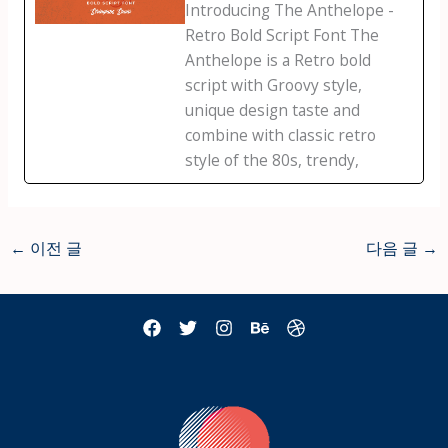
Introducing The Anthelope -
Retro Bold Script Font The
Anthelope is a Retro bold
script with Groovy style,
unique design taste and
combine with classic retro
style of the 80s, trendy,
←
이전 글
다음 글
→