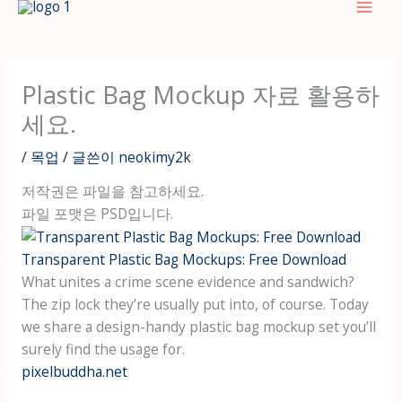
텐
츠
로
건
Plastic Bag Mockup 자료 활용하
너
세요.
뛰
기
/
목업
/ 글쓴이
neokimy2k
저작권은 파일을 참고하세요.
파일 포맷은 PSD입니다.
Transparent Plastic Bag Mockups: Free Download
What unites a crime scene evidence and sandwich?
The zip lock they’re usually put into, of course. Today
we share a design-handy plastic bag mockup set you’ll
surely find the usage for.
pixelbuddha.net