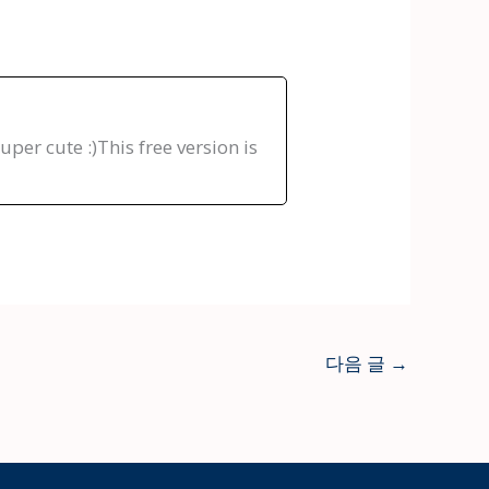
uper cute :)This free version is
다음 글
→