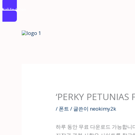
Call To Action
콘
텐
츠
로
건
너
뛰
기
‘PERKY PETUNIAS 
/
폰트
/ 글쓴이
neokimy2k
하루 동안 무료 다운로드 가능합니다