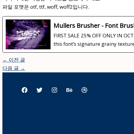
파일 포맷은 otf, ttf, woff, woff2입니다.
Mullers Brusher - Font Bru
FIRST SALE 25% OFF ONLY IN OCTOBE
this font’s signature grainy textur
←
이전 글
다음 글
→