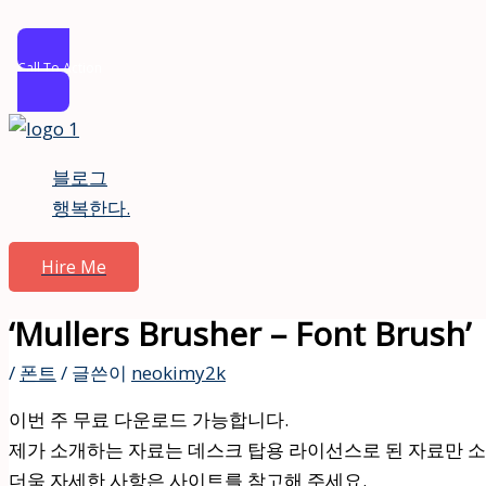
Call To Action
콘
텐
블로그
츠
행복한다.
로
건
Hire Me
너
뛰
‘Mullers Brusher – Font Brush’
기
/
폰트
/ 글쓴이
neokimy2k
이번 주 무료 다운로드 가능합니다.
제가 소개하는 자료는 데스크 탑용 라이선스로 된 자료만 
더욱 자세한 사항은 사이트를 참고해 주세요.