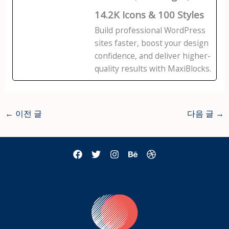
14.2K Icons & 100 Styles
Build professional WordPress
sites faster, boost your design
confidence, and deliver higher-
quality results with MaxiBlocks.
←
이전 글
다음 글
→