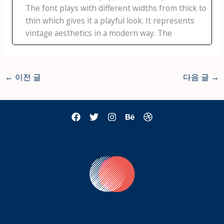
The font plays with different widths from thick to
thin which gives it a playful look. It represents
vintage aesthetics in a modern way. The
←
이전 글
다음 글
→