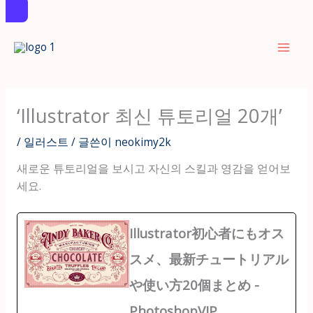
콘
텐
츠
로
건
‘Illustrator 최신 튜토리얼 20개’
너
뛰
/
일러스트
/ 글쓴이
neokimy2k
기
새로운 튜토리얼을 보시고 자신의 스킬과 영감을 얻어보
세요.
Illustrator初心者にもオス
スメ、最新チュートリアル
や使い方20個まとめ -
PhotoshopVIP