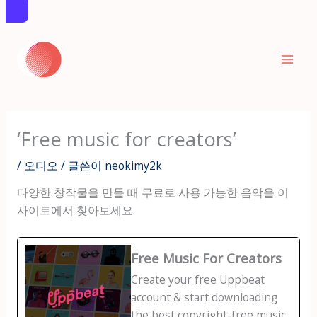
콘
텐
츠
로
건
너
‘Free music for creators’
뛰
기
/
오디오
/ 글쓴이
neokimy2k
다양한 창작물을 만들 때 무료로 사용 가능한 음악을 이
사이트에서 찾아보세요.
Free Music For Creators
Create your free Uppbeat
account & start downloading
the best copyright-free music