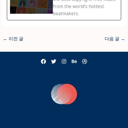
from the world’s hottest
beatmakers.
←
이전 글
다음 글
→