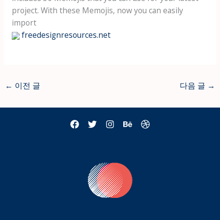
project. With these Memojis, now you can easily
import
freedesignresources.net
←
이전 글
다음 글
→