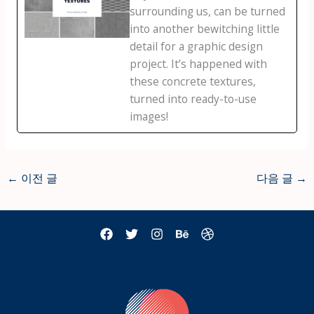
surrounding us, can be turned
into another bewitching little
detail for a graphic design
project. It’s happened with
these concrete textures,
turned into ready-to-use
images!
←
이전 글
다음 글
→