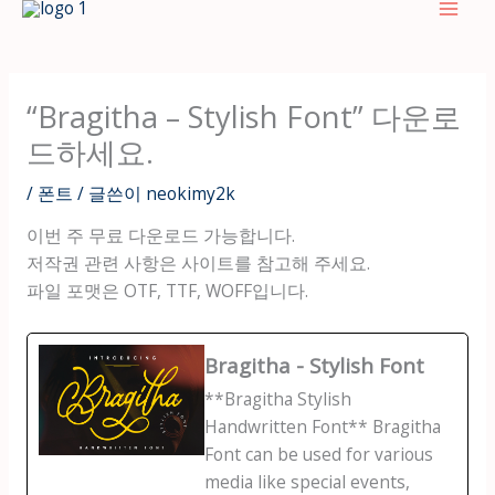
텐
츠
로
건
“Bragitha – Stylish Font” 다운로
너
드하세요.
뛰
기
/
폰트
/ 글쓴이
neokimy2k
이번 주 무료 다운로드 가능합니다.
저작권 관련 사항은 사이트를 참고해 주세요.
파일 포맷은 OTF, TTF, WOFF입니다.
Bragitha - Stylish Font
**Bragitha Stylish
Handwritten Font** Bragitha
Font can be used for various
media like special events,