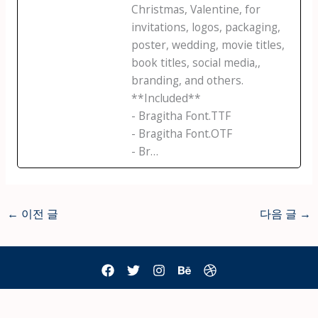
Christmas, Valentine, for
invitations, logos, packaging,
poster, wedding, movie titles,
book titles, social media,,
branding, and others.
**Included**
- Bragitha Font.TTF
- Bragitha Font.OTF
- Br…
←
이전 글
다음 글
→