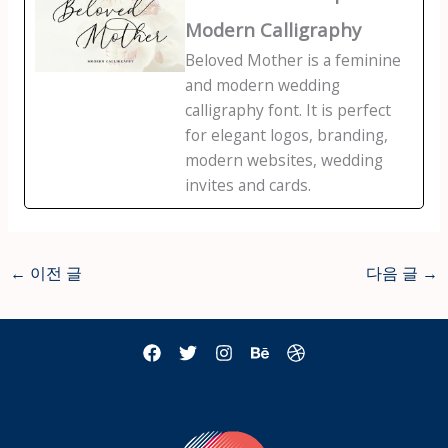
Modern Calligraphy
Beloved Mother is a feminine
and modern wedding
calligraphy font. It is perfect
for elegant logos, branding,
modern websites, wedding
invites and cards.
←
이전 글
다음 글
→