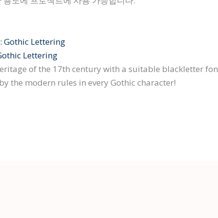
양한 용도에 프로젝트에 사용 가능합니다.
othic Lettering
 heritage of the 17th century with a suitable blackletter 
y the modern rules in every Gothic character!