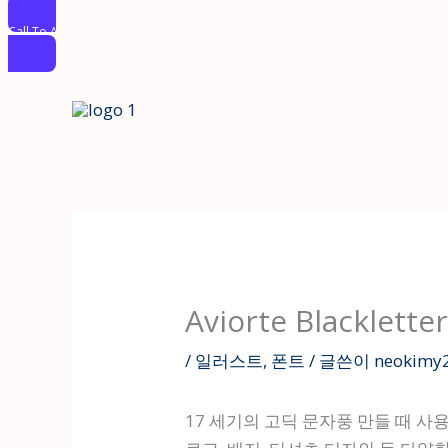
Call To Action
콘
텐
츠
로
건
너
뛰
기
Aviorte Blacklet
/
일러스트
,
폰트
/ 글쓴이
neokimy
17 세기의 고딕 문자풍 만들 때 사