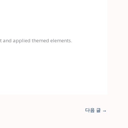
font and applied themed elements.
다음 글
→