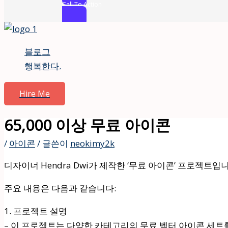
Call To Action
콘
텐
블로그
츠
행복한다.
로
건
Hire Me
너
뛰
65,000 이상 무료 아이콘
기
/
아이콘
/ 글쓴이
neokimy2k
디자이너 Hendra Dwi가 제작한 ‘무료 아이콘’ 프로젝트입니
주요 내용은 다음과 같습니다:
1. 프로젝트 설명
– 이 프로젝트는 다양한 카테고리의 무료 벡터 아이콘 세트