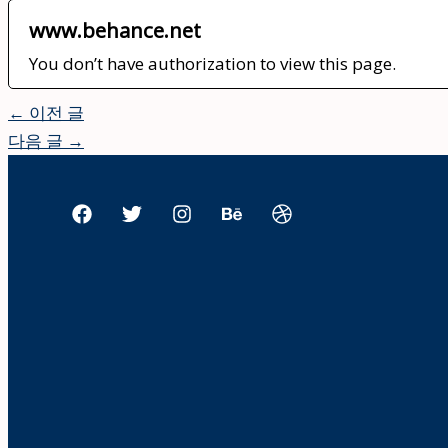
www.behance.net
You don’t have authorization to view this page.
←
이전 글
다음 글
→