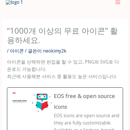
텐
츠
로
건
“1000개 이상의 무료 아이콘” 활
너
용하세요.
뛰
기
/
아이콘
/ 글쓴이
neokimy2k
아이콘을 선택하면 편집을 할 수 있고, PNG와 SVG로 다
운로드 가능합니다.
최근에 사용해본 서비스 중 활용도 높은 서비스입니다.
EOS free & open source
icons
EOS icons are open source and
they are fully customizable.
Available as a ligature-based