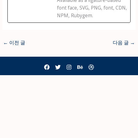
font face, SVG, PNG, font, CDN,
NPM, Rubygem.
←
이전 글
다음 글
→