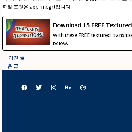
파일 포맷은 aep, mogrt입니다.
Download 15 FREE Textured 
With these FREE textured transiti
below.
←
이전 글
다음 글
→