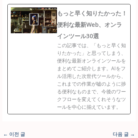
もっと早く知りたかった！
便利な最新Web、オンラ
インツール30選
この記事では、「もっと早く知
りたかった」と思ってしまう、
便利な最新オンラインツールを
まとめてご紹介します。AIをフ
ル活用した次世代ツールから、
これまでの作業が嘘のように捗
る便利なものまで、今後のワー
クフローを変えてくれそうなツ
ールを中心に揃えています。
←
이전 글
다음 글
→