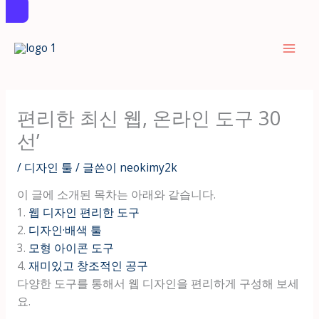
콘
텐
츠
로
건
편리한 최신 웹, 온라인 도구 30
너
선’
뛰
기
/
디자인 툴
/ 글쓴이
neokimy2k
이 글에 소개된 목차는 아래와 같습니다.
1.
웹 디자인 편리한 도구
2.
디자인·배색 툴
3.
모형 아이콘 도구
4.
재미있고 창조적인 공구
다양한 도구를 통해서 웹 디자인을 편리하게 구성해 보세
요.