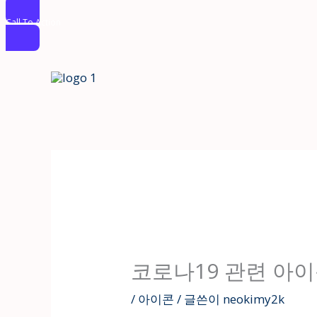
Call To Action
콘
텐
츠
로
건
너
뛰
기
코로나19 관련 아
/
아이콘
/ 글쓴이
neokimy2k