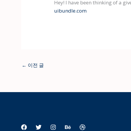
Hey! I have been thinking of a gi
uibundle.com
←
이전 글