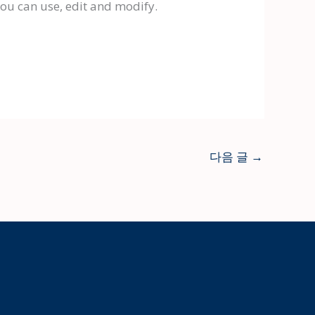
you can use, edit and modify.
다음 글
→