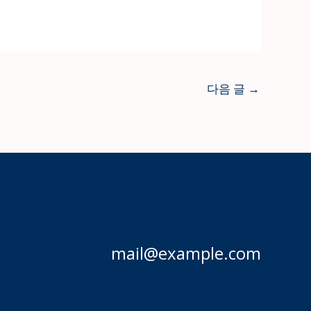
다음 글
→
mail@example.com