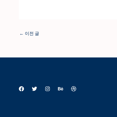
←
이전 글