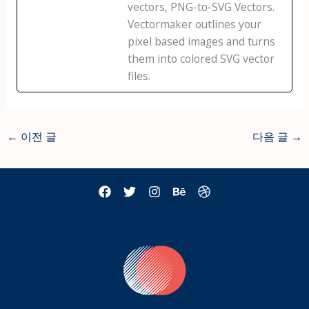
vectors, PNG-to-SVG Vectors.
Vectormaker outlines your
pixel based images and turns
them into colored SVG vector
files.
←
이전 글
다음 글
→