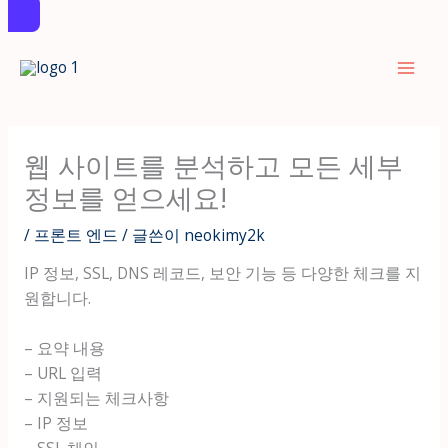
콘
텐
츠
로
건
웹 사이트를 분석하고 모든 세부
너
정보를 얻으세요!
뛰
기
/
프론트 엔드
/ 글쓴이
neokimy2k
IP 정보, SSL, DNS 레코드, 보안 기능 등 다양한 체크를 지
원합니다.
– 요약 내용
– URL 입력
– 지원되는 체크사항
– IP 정보
– SSL 체인