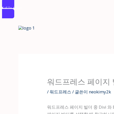
Call To Action
콘
텐
츠
로
건
너
뛰
기
워드프레스 페이지 
/
워드프레스
/ 글쓴이
neokimy2k
워드프레스 페이지 빌더 중 Divi 와 