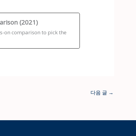
arison (2021)
s-on comparison to pick the
다음 글
→