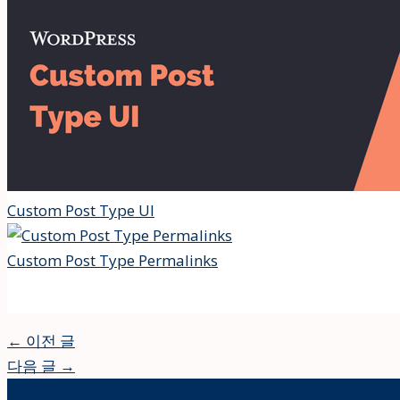
Custom Post Type UI
Custom Post Type Permalinks
←
이전 글
다음 글
→