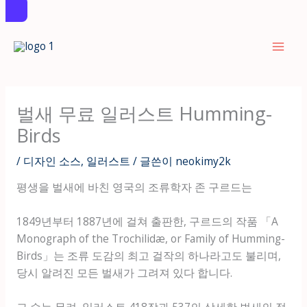
콘
텐
츠
로
건
벌새 무료 일러스트 Humming-
너
Birds
뛰
기
/
디자인 소스
,
일러스트
/ 글쓴이
neokimy2k
평생을 벌새에 바친 영국의 조류학자 존 구르드는
1849년부터 1887년에 걸쳐 출판한, 구르드의 작품 「A
Monograph of the Trochilidæ, or Family of Humming-
Birds」는 조류 도감의 최고 걸작의 하나라고도 불리며,
당시 알려진 모든 벌새가 그려져 있다 합니다.
그 수는 무려, 일러스트 418장과 537의 상세한 벌새의 정