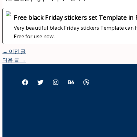
Free black Friday stickers set Template in
Very beautiful black Friday stickers Template can h
Free for use now.
←
이전 글
다음 글
→