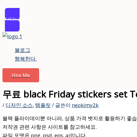
Call To Action
콘
텐
블로그
츠
행복한다.
로
건
Hire Me
너
뛰
무료 black Friday stickers s
기
/
디자인 소스
,
템플릿
/ 글쓴이
neokimy2k
블랙 플라이데이뿐 아니라, 상품 가격 벳지로 활용하기 좋습
저작권 관련 사항은 사이트를 참고하세요.
파일 포맷은 png, psd, eps, ai입니다.