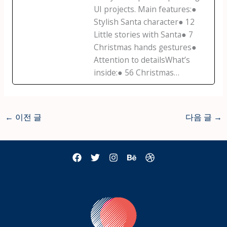
UI projects. Main features:●
Stylish Santa character● 12
Little stories with Santa● 7
Christmas hands gestures●
Attention to detailsWhat’s
inside:● 56 Christmas…
←
이전 글
다음 글
→