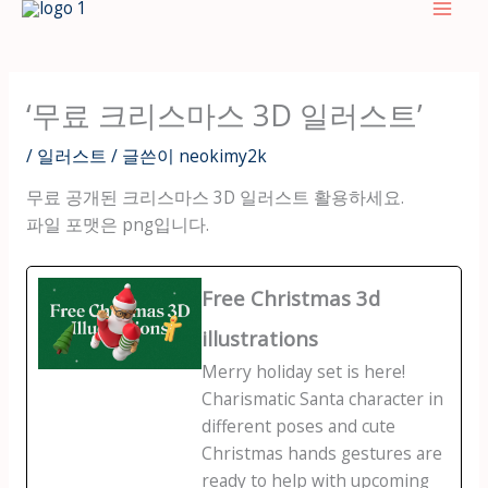
텐
츠
로
건
‘무료 크리스마스 3D 일러스트’
너
뛰
/
일러스트
/ 글쓴이
neokimy2k
기
무료 공개된 크리스마스 3D 일러스트 활용하세요.
파일 포맷은 png입니다.
Free Christmas 3d
illustrations
Merry holiday set is here!
Charismatic Santa character in
different poses and cute
Christmas hands gestures are
ready to help with upcoming