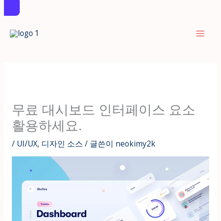
콘
텐
츠
로
건
너
뛰
무료 대시보드 인터페이스 요소
기
활용하세요.
/
UI/UX
,
디자인 소스
/ 글쓴이
neokimy2k