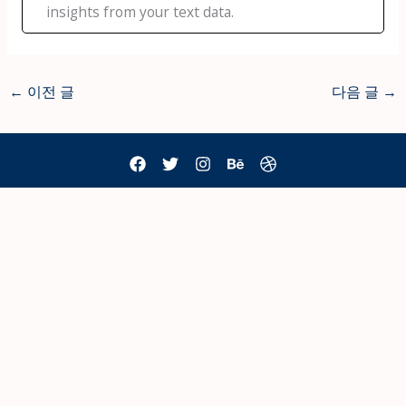
insights from your text data.
←
이전 글
다음 글
→
mail@example.com