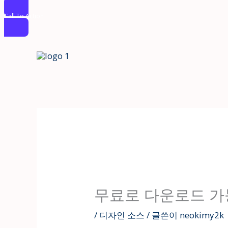
Call To Action
콘
텐
츠
로
건
너
뛰
기
무료로 다운로드 가
/
디자인 소스
/ 글쓴이
neokimy2k