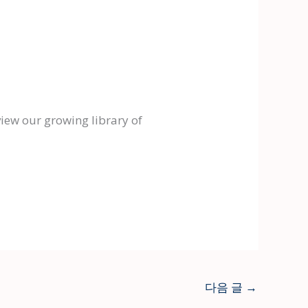
 view our growing library of
다음 글
→