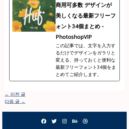
商用可多数 デザインが
美しくなる最新フリーフ
ォント34個まとめ -
PhotoshopVIP
この記事では、文字を入力す
るだけでデザインをガラリと
変える、持っておくと便利な
最新フリーフォント34個をま
とめてご紹介します。
←
이전 글
다음 글
→